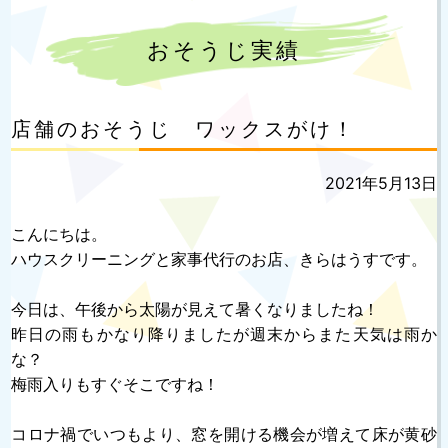
おそうじ実績
店舗のおそうじ ワックスがけ！
投
2021年5月13日
稿
日:
こんにちは。
ハウスクリーニングと家事代行のお店、きらはうすです。
今日は、午後から太陽が見えて暑くなりましたね！
昨日の雨もかなり降りましたが週末からまた天気は雨か
な？
梅雨入りもすぐそこですね！
コロナ禍でいつもより、窓を開ける機会が増えて床が黄砂