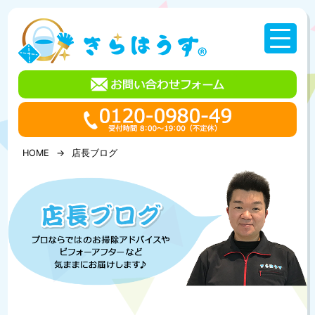
コ
ン
テ
ン
ツ
へ
ス
キ
ッ
プ
HOME
店長ブログ