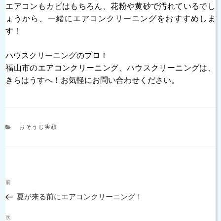
エアコンもカビはもちろん、花粉や黄砂で汚れているでし
ょうから、一緒にエアコンクリーニングをおすすめしま
す！
ハウスクリーニングのプロ！
福山市のエアコンクリーニング、ハウスクリーニングは、
きらはうすへ！お気軽にお問い合わせください。
カ
おそうじ実績
テ
ゴ
リ
ー
投
過
前
稿
去
ナ
夏が来る前にエアコンクリーニング！
の
ビ
投
次
ゲ
次