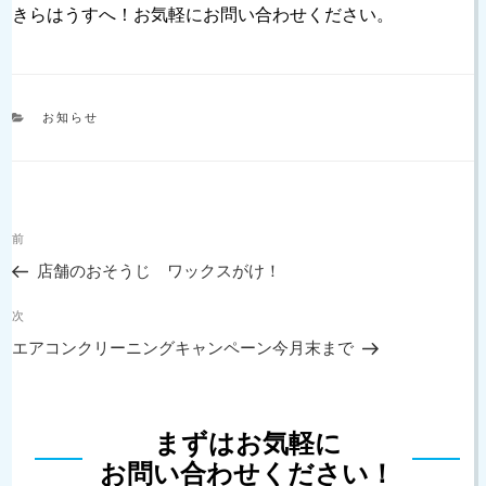
きらはうすへ！お気軽にお問い合わせください。
カ
お知らせ
テ
ゴ
リ
ー
投
過
前
稿
去
ナ
店舗のおそうじ ワックスがけ！
の
ビ
投
次
ゲ
次
稿
の
ー
エアコンクリーニングキャンペーン今月末まで
投
シ
稿
ョ
ン
まずはお気軽に
お問い合わせください！