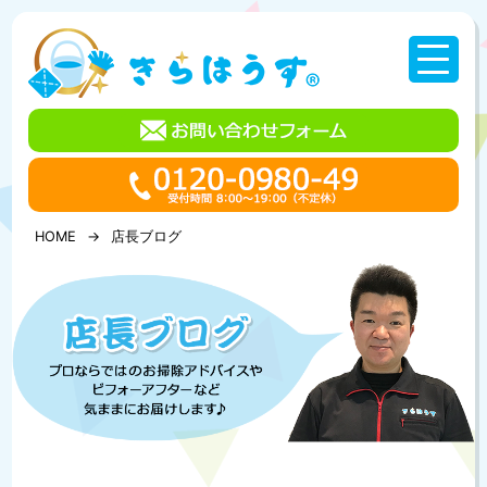
コ
ン
テ
ン
ツ
へ
ス
キ
ッ
プ
HOME
店長ブログ