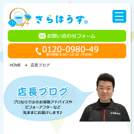
コ
ン
テ
ン
ツ
へ
ス
キ
ッ
プ
HOME
店長ブログ