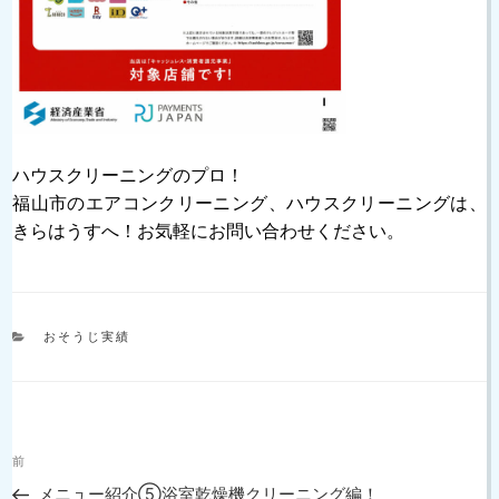
ハウスクリーニングのプロ！
福山市のエアコンクリーニング、ハウスクリーニングは、
きらはうすへ！お気軽にお問い合わせください。
カ
おそうじ実績
テ
ゴ
リ
ー
投
過
前
稿
去
ナ
メニュー紹介⑤浴室乾燥機クリーニング編！