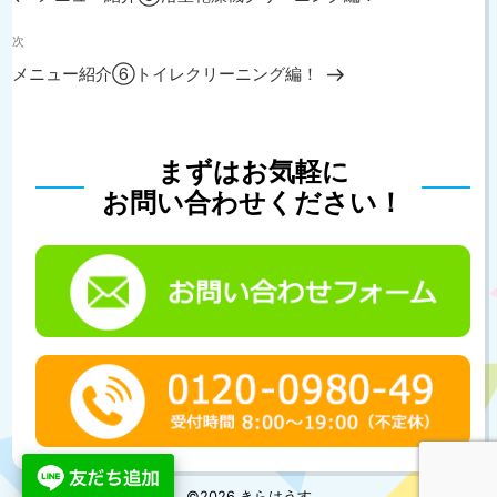
の
ビ
投
次
ゲ
次
稿
の
ー
メニュー紹介⑥トイレクリーニング編！
投
シ
稿
ョ
ン
まずはお気軽に
お問い合わせください！
©2026 きらはうす