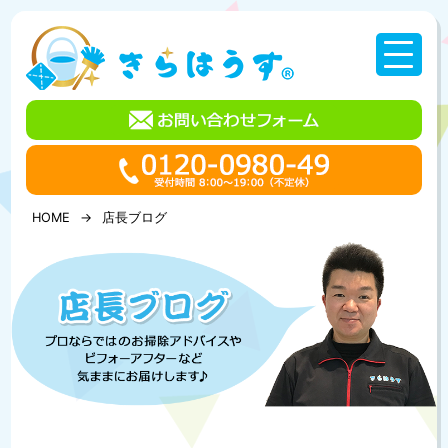
コ
ン
テ
ン
ツ
へ
ス
キ
ッ
プ
HOME
店長ブログ