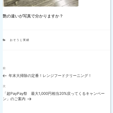
艶の違いが写真で分かりますか？
カ
おそうじ実績
テ
ゴ
リ
ー
投
過
前
稿
去
ナ
年末大掃除の定番！レンジフードクリーニング！
の
ビ
投
次
ゲ
次
稿
の
ー
「超PayPay祭 最大1,000円相当20%戻ってくるキャンペー
投
シ
ン」のご案内
稿
ョ
ン