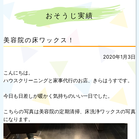
おそうじ実績
美容院の床ワックス！
投
2020年1月3日
稿
日:
こんにちは。
ハウスクリーニングと家事代行のお店、きらはうすです。
今日も日差しが暖かく気持ちのいい一日でした。
こちらの写真は美容院の定期清掃、床洗浄ワックスの写真
になります。