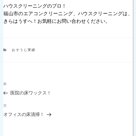
ハウスクリーニングのプロ！
福山市のエアコンクリーニング、ハウスクリーニングは、
きらはうすへ！お気軽にお問い合わせください。
カ
おそうじ実績
テ
ゴ
リ
ー
投
過
前
稿
去
ナ
医院の床ワックス！
の
ビ
投
次
ゲ
次
稿
の
ー
オフィスの床清掃！
投
シ
稿
ョ
ン