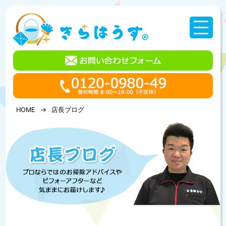
コ
ン
テ
ン
ツ
へ
ス
キ
ッ
プ
HOME
店長ブログ