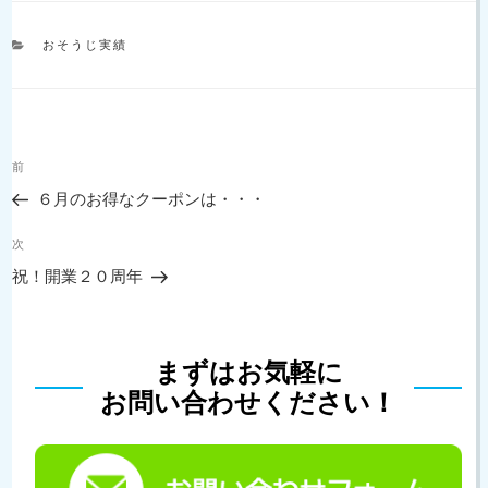
カ
おそうじ実績
テ
ゴ
リ
ー
投
過
前
稿
去
ナ
６月のお得なクーポンは・・・
の
ビ
投
次
ゲ
次
稿
の
ー
祝！開業２０周年
投
シ
稿
ョ
ン
まずはお気軽に
お問い合わせください！