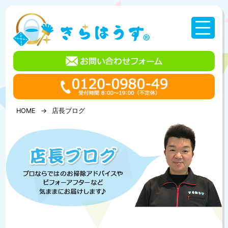
コ
ン
テ
ン
ツ
へ
ス
キ
ッ
プ
HOME
店長ブログ