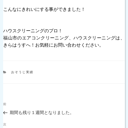
こんなにきれいにする事ができました！
ハウスクリーニングのプロ！
福山市のエアコンクリーニング、ハウスクリーニングは、
きらはうすへ！お気軽にお問い合わせください。
カ
おそうじ実績
テ
ゴ
リ
ー
投
過
前
稿
去
ナ
期間も残り１週間となりました。
の
ビ
投
次
ゲ
次