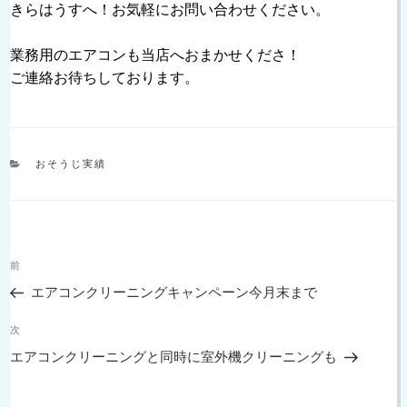
きらはうすへ！お気軽にお問い合わせください。
業務用のエアコンも当店へおまかせくださ！
ご連絡お待ちしております。
カ
おそうじ実績
テ
ゴ
リ
ー
投
過
前
稿
去
ナ
エアコンクリーニングキャンペーン今月末まで
の
ビ
投
次
ゲ
次
稿
の
ー
エアコンクリーニングと同時に室外機クリーニングも
投
シ
稿
ョ