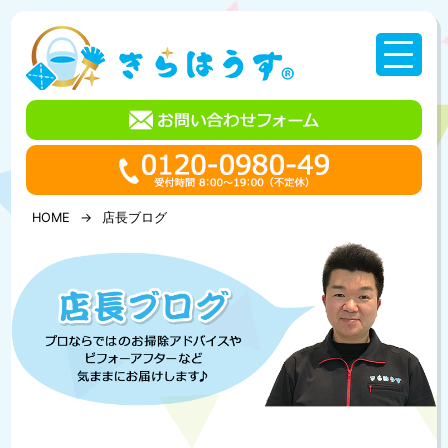
コ
ン
テ
ン
ツ
へ
ス
キ
ッ
プ
HOME
店長ブログ