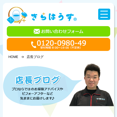
コ
ン
テ
ン
ツ
へ
ス
キ
ッ
プ
HOME
店長ブログ