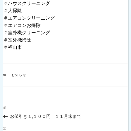
＃ハウスクリーニング
＃大掃除
＃エアコンクリーニング
＃エアコンお掃除
＃室外機クリーニング
＃室外機掃除
＃福山市
カ
お知らせ
テ
ゴ
リ
ー
投
過
前
稿
去
ナ
お値引き１,１００円 １１月末まで
の
ビ
投
次
ゲ
次