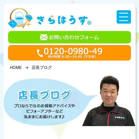
コ
ン
テ
ン
ツ
へ
ス
キ
ッ
プ
HOME
店長ブログ