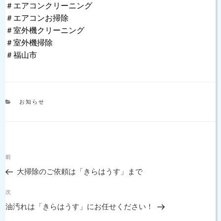
＃エアコンクリーニング
＃エアコンお掃除
＃室外機クリーニング
＃室外機掃除
＃福山市
カ
お知らせ
テ
ゴ
リ
ー
投
過
前
稿
去
ナ
大掃除のご依頼は「きらはうす」まで
の
ビ
投
次
ゲ
次
稿
の
ー
油汚れは「きらはうす」にお任せください！
投
シ