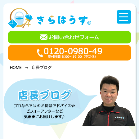
コ
ン
テ
ン
ツ
へ
ス
キ
ッ
プ
HOME
店長ブログ