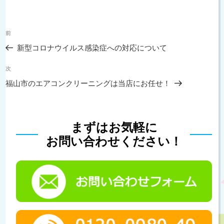
ー
投
過
前
稿
去
ナ
新型コロナウイルス感染症への対応について
の
ビ
投
次
ゲ
次
稿
の
ー
福山市のエアコンクリーニングは当店にお任せ！
投
シ
稿
ョ
ン
まずはお気軽に
お問い合わせください！