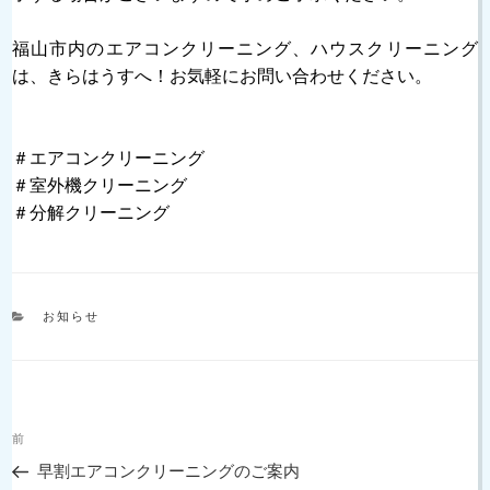
福山市内のエアコンクリーニング、ハウスクリーニング
は、きらはうすへ！お気軽にお問い合わせください。
＃エアコンクリーニング
＃室外機クリーニング
＃分解クリーニング
カ
お知らせ
テ
ゴ
リ
ー
投
過
前
稿
去
ナ
早割エアコンクリーニングのご案内
の