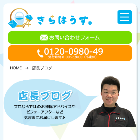
コ
ン
テ
ン
ツ
へ
ス
キ
ッ
プ
HOME
店長ブログ