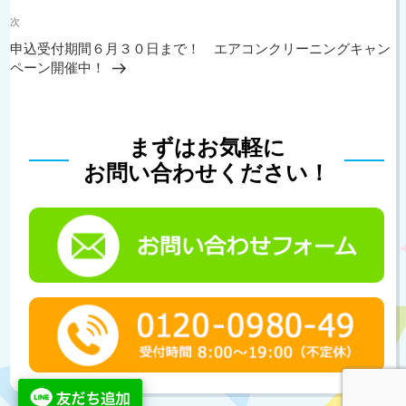
ビ
投
次
ゲ
次
稿
の
ー
申込受付期間６月３０日まで！ エアコンクリーニングキャン
投
シ
ペーン開催中！
稿
ョ
ン
まずはお気軽に
お問い合わせください！