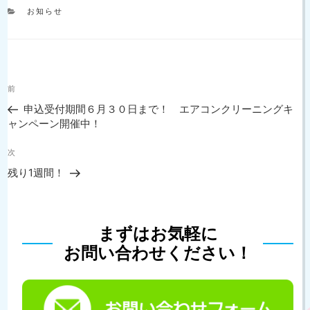
カ
お知らせ
テ
ゴ
リ
ー
投
過
前
稿
去
ナ
申込受付期間６月３０日まで！ エアコンクリーニングキ
の
ャンペーン開催中！
ビ
投
ゲ
稿
次
次
ー
の
シ
残り1週間！
投
ョ
稿
ン
まずはお気軽に
お問い合わせください！