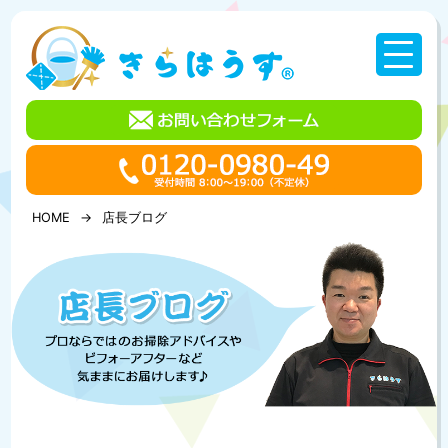
コ
ン
テ
ン
ツ
へ
ス
キ
ッ
プ
HOME
店長ブログ