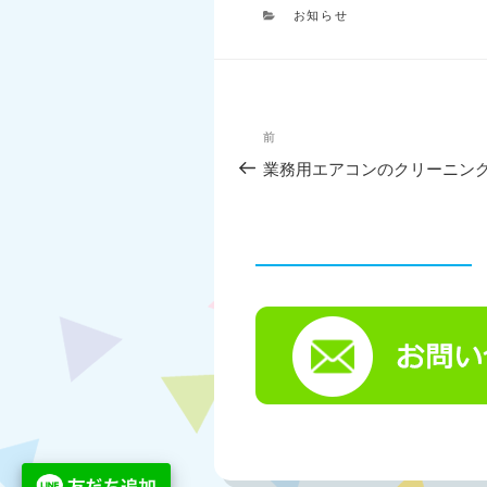
カ
お知らせ
テ
ゴ
リ
ー
投
過
前
稿
去
ナ
業務用エアコンのクリーニン
の
ビ
投
ゲ
稿
ー
シ
ョ
ン