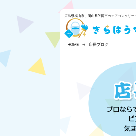
コ
ン
テ
広島県福山市、岡山県笠岡市のエアコンクリー
ン
ツ
へ
ス
HOME
店長ブログ
キ
ッ
プ