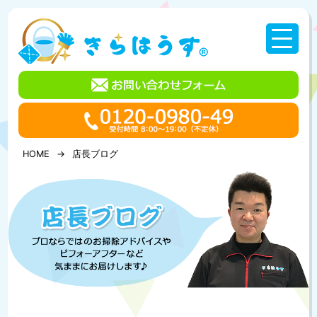
コ
ン
テ
ン
ツ
へ
ス
キ
ッ
プ
HOME
店長ブログ