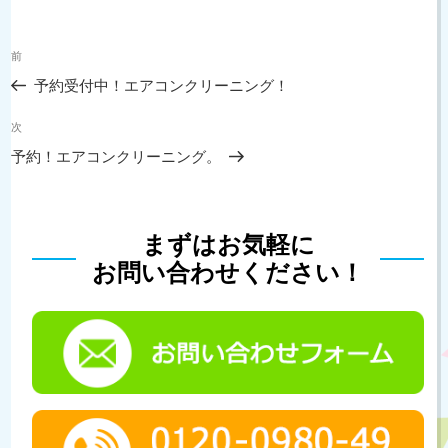
ー
投
過
前
稿
去
ナ
予約受付中！エアコンクリーニング！
の
ビ
投
次
ゲ
次
稿
の
ー
予約！エアコンクリーニング。
投
シ
稿
ョ
ン
まずはお気軽に
お問い合わせください！