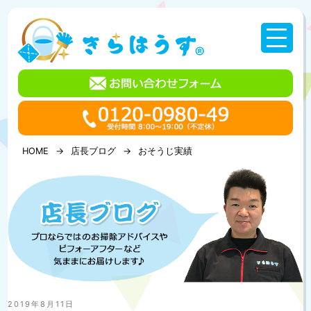
コ
ン
テ
ン
ツ
へ
ス
キ
ッ
プ
HOME
店長ブログ
おそうじ実績
投
2019年8月11日