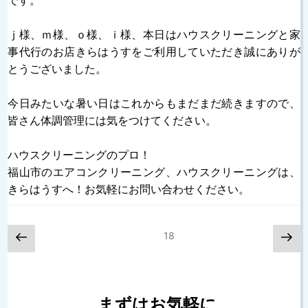
です。
ｊ様、ｍ様、ｏ様、ｉ様、本日はハウスクリーニングと家
事代行のお店きらはうすをご利用していただき誠にありが
とうございました。
今日みたいな暑い日はこれからもまだまだ続きますので、
皆さん体調管理には気をつけてください。
ハウスクリーニングのプロ！
福山市のエアコンクリーニング、ハウスクリーニングは、
きらはうすへ！お気軽にお問い合わせください。
投
前
次
ページ
18
稿
の
の
の
ペ
ペ
ペ
ー
ー
ー
ジ
ジ
ジ
まずはお気軽に